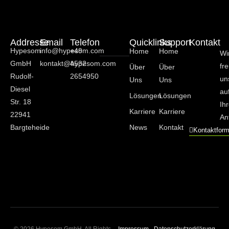
Addresse
Email
Telefon
Quicklinks
Support
Kontakt
Hypesom
info@hypesom.com
+49
Home
Home
Wi
GmbH
kontakt@hypesom.com
4532
fr
Über
Über
Rudolf-
2654950
un
Uns
Uns
Diesel
au
Lösungen
Lösungen
Str. 18
Ih
Karriere
Karriere
22941
An
Bargteheide
News
Kontakt
Kontaktform