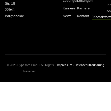
Lösungen
Lösungen
Str. 18
Ih
Karriere
Karriere
22941
An
Bargteheide
News
Kontakt
Kontaktform
© 2026 Hypesom GmbH. All Rights
Impressum
·
Datenschutzerklärung
Reserved.