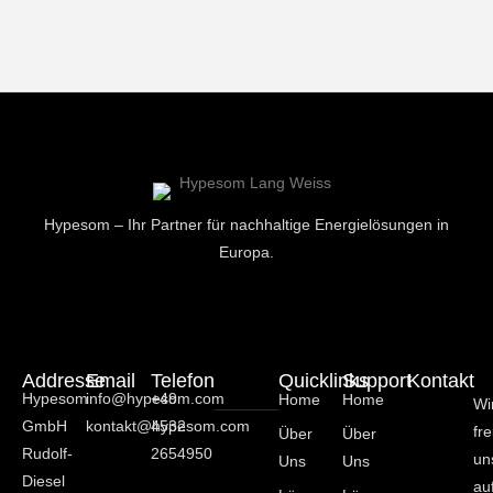
Hypesom – Ihr Partner für nachhaltige Energielösungen in
Europa.
Addresse
Email
Telefon
Quicklinks
Support
Kontakt
Hypesom
info@hypesom.com
+49
Home
Home
Wi
GmbH
kontakt@hypesom.com
4532
fr
Über
Über
Rudolf-
2654950
un
Uns
Uns
Diesel
au